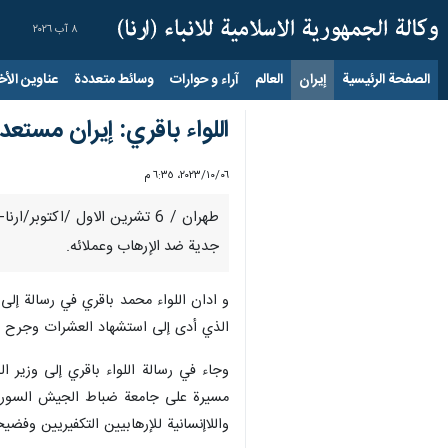
٨ آب ٢٠٢٦
الصفحة الرئيسية
إيران
العالم
آراء و حوارات
وسائط متعددة
عناوين الأخب
اللواء باقري: إيران مستعد
٠٦‏/١٠‏/٢٠٢٣، ٦:٣٥ م
طهران / 6 تشرين الاول /اكتو
جدية ضد الإرهاب وعملائه.
و ادان اللواء محمد باقري في رسالة إ
الذي أدى إلى استشهاد العشرات وجرح ا
وجاء في رسالة اللواء باقري إلى وزير ا
مسيرة على جامعة ضباط الجيش السوري 
واللاإنسانية للإرهابيين التكفيريين وفضي