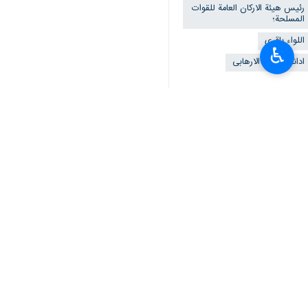
رئيس هيئة الاركان العامة للقوات
المسلحة؛
اللواء باقري
♿︎
ادانة الهجوم الارهابی
أخبار ذات صلة
سوريا تطالب الأمم المتحدة بإدانة اله
سوريا: هجوم إرهابي بالمسيرات الا
الرئاسة السورية : الدم الذي سقط سيزيدنا إصرا
طهران / 6 تشرين الاول /اكتوبر/ارنا-أكدت الرئاسة السورية أنّ كل قطرة دم سقطت في هجوم حمص الإرهابي…
امير عبداللهيان يعرب عن التعاطف م
حزب الله يدين الجريمة الإرهابية في 
سوريا تطالب الأمم المتحدة بإدانة اله
قاليباف يعزي نظيره السوري إثر الحادث ال
طهران / 6 تشرين الاول /اكتوبر/ارنا- بعث رئيس مجلس الشورى الاسلامي "محمد باقر قاليباف"، برقية…
امير عبداللهيان يعرب عن التعاطف م
سوريا تطالب الأمم المتحدة بإدانة الهجوم على
طهران / 5 تشرين الاول / اكتوبر/ارنا- دانت الخارجية السورية استهداف حفل تخريج طلاب الكلية الحربية…