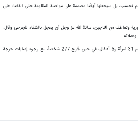
لأمم فحسب، بل سيجعلها أيضًا مصممة على مواصلة المقاومة حتى القضاء على
ية وتعاطف مع الناجين، سائلاً الله عز وجل أن يعجل بالشفاء للجرحى وقال:
عملائه.
وأعلنت وزارة الصحة السورية، صباح اليوم الجمعة، ارتفاع عدد شهداء الاعتداء الإرهابي في حمص إلى 89 شهيداً، بينهم 31 امرأة و5 أطفال، في حين جُرح 277 شخصاً، مع وجود إصابات حرجة