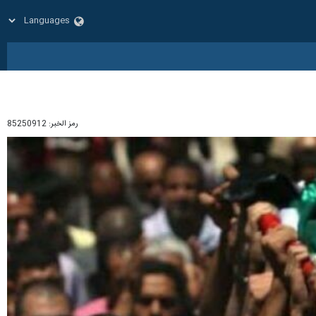
رمز الخبر:
85250912