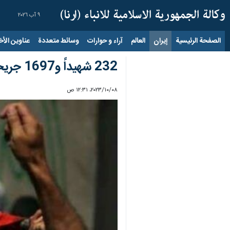
٩ آب ٢٠٢٦
الصفحة الرئيسية
إيران
العالم
آراء و حوارات
وسائط متعددة
عناوين الأخب
232 شهيداً و1697 جريحاً جراء عدوان الاحتلال على غزة
٠٨‏/١٠‏/٢٠٢٣، ١٢:٣١ ص