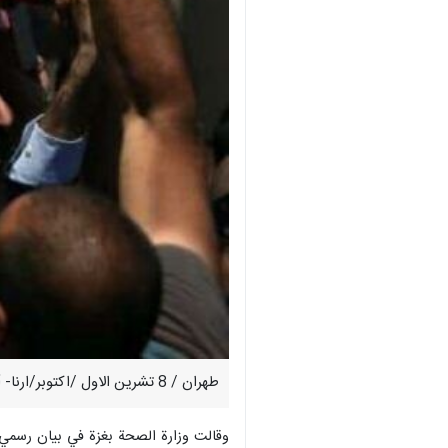
طهران / 8 تشرين الاول /اكتوبر/ارنا- أعلنت وزارة الصحة الفلسطينية بغزة، مساء السبت، عن ارتفاع عدد الشهداء والإصابات جراء العدوان الإسرائيلي على قطاع غزة.
وقالت وزارة الصحة بغزة في بيان رسمي أن "إجمالي م