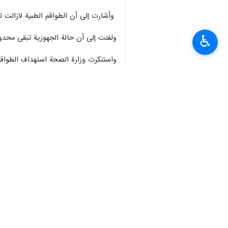
وأشارت إلى أن الطواقم الطبية لازالت ت
♿︎
ولفتت إلى أن حالة الجهوزية تبقى محدود
حكومية وأهلية.
وحذرت من تداعيات صحية خطيرة جراء تو
انتهى ** 2342
إيران
سياسة
٠ Persons
سمات
عملية "طوفان الأقصى
غزة