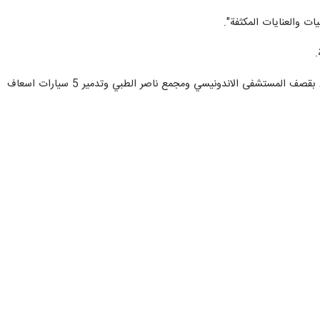
ت والعنايات المكثفة".
.
واستنكرت وزارة الصحة استهداف الطواقم الطبية والمرافق الطبية والتي أدت لاستشهاد 3 من العاملين وإصابة 3 آخرين بقصف المستشفى الاندونيسي ومجمع ناصر الطبي وتدمير 5 سيارات اسعاف
ساعات طويلة ونخشى توقفها.
جعفر مشکین فام