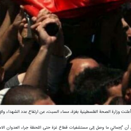
ا وصل إلى مستشفيات قطاع غزة حتى اللحظة جراء العدوان الاسرائيلي بلغ 232 شهيداً و 1697 جريحاً ب