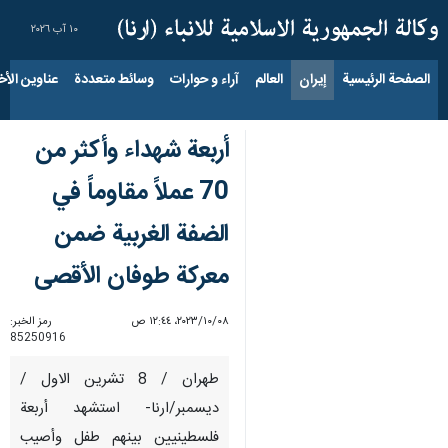
١٠ آب ٢٠٢٦
الصفحة الرئيسية
إيران
العالم
آراء و حوارات
وسائط متعددة
عناوين الأخب
أربعة شهداء وأكثر من
70 عملاً مقاوماً في
الضفة الغربية ضمن
معركة طوفان الأقصى
٠٨‏/١٠‏/٢٠٢٣، ١٢:٤٤ ص
رمز الخبر:
85250916
طهران / 8 تشرين الاول /
ديسمبر/ارنا- استشهد أربعة
فلسطينيين بينهم طفل وأصيب