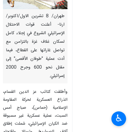
طهران/ 8 تشرين الاول/اكتوبر/
ارنا- أعلنت قوات الاحتلال
الإسرائيلي الشروع في إجلاء كامل
لسكان غلاف غزة بالتزامن مع
تواصل غاراتها على القطاع، فيما
أدت عملية "طوفان الأقصى" إلى
مقتل نحو 600 وجرح 2000
إسرائيلي.
وأطلقت كتائب عز الدين القسام،
الذراع العسكرية لحركة المقاومة
الإسلامية (حماس)، صباح أمس
السبت، عملية عسكرية غير مسبوقة
♿︎
ضد الكيان الإسرائيلي، شملت إطلاق
آلاف الصواريخ وتسللا واقتحام