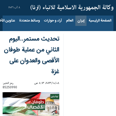
٨ آب ٢٠٢٦
الصفحة الرئيسية
إيران
العالم
آراء و حوارات
وسائط متعددة
عناوين الأخب
تحديث مستمر..اليوم
الثاني من عملية طوفان
الأقصى والعدوان على
غزة
٠٨‏/١٠‏/٢٠٢٣، ٨:١٣ ص
رمز الخبر:
85250990