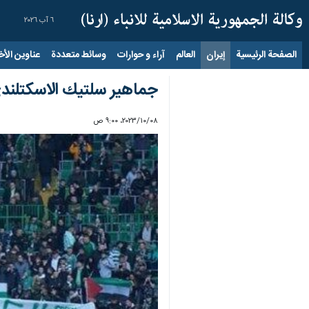
٦ آب ٢٠٢٦
الصفحة الرئيسية
إيران
العالم
آراء و حوارات
وسائط متعددة
عناوين الأخب
جماهير سلتيك الاسكتلند
٠٨‏/١٠‏/٢٠٢٣، ٩:٠٠ ص