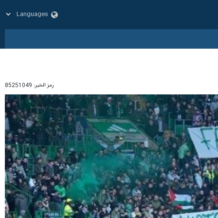
رمز الخبر:
85251049