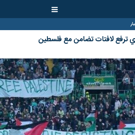
ار
ي ترفع لافتات تضامن مع فلسطين