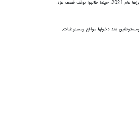
ف قصف غزة.
ومستوطنين بعد دخولها مواقع ومستوطنات.
زهراء ناظمي