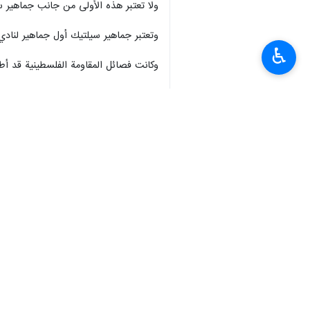
ولا تعتبر هذه الأولى من جانب جماهير سلتيك الاسك
وتعتبر جماهير سيلتيك أول جماهير لنادي 
♿︎
وكانت فصائل المقاومة الفلسطينية قد 
انتهى**3269
إيران
سياسة
٠ Persons
سمات
سلتيك الاسكتلندي
لافتات تضامن
فلسطین
ملفات إخبارية
عملية طوفان الأقصى