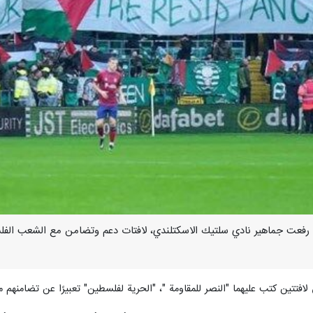
ر/ ارنا- رفعت جماهير نادي سلتيك الاسكتلندي، لافتات دعم وتضامن مع الشعب ال
لافتتين كتب عليهما "النصر للمقاومة "، "الحرية لفلسطين" تعبيرًا عن تضامنهم م