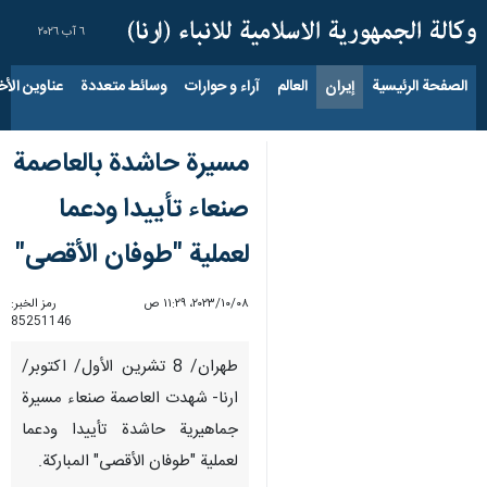
٦ آب ٢٠٢٦
الصفحة الرئيسية
إيران
العالم
آراء و حوارات
وسائط متعددة
عناوين الأخب
مسيرة حاشدة بالعاصمة
صنعاء تأييدا ودعما
لعملية "طوفان الأقصى"
٠٨‏/١٠‏/٢٠٢٣، ١١:٢٩ ص
رمز الخبر:
85251146
طهران/ 8 تشرين الأول/ اكتوبر/
ارنا- شهدت العاصمة صنعاء مسيرة
جماهيرية حاشدة تأييدا ودعما
لعملية "طوفان الأقصى" المباركة.