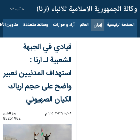
١٠ آب ٢٠٢٦
الصفحة الرئيسية
إيران
العالم
آراء و حوارات
وسائط متعددة
عناوين الأخب
قيادي في الجبهة
الشعبية لـ ارنا :
استهداف المدنيين تعبير
واضح على حجم ارباك
الكيان الصهيوني
٠٨‏/١٠‏/٢٠٢٣، ٩:١٥ م
رمز الخبر:
85251962