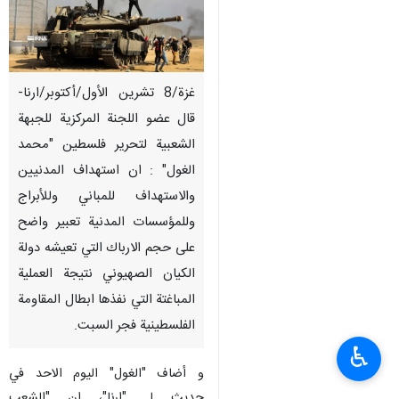
غزة/8 تشرین الأول/أکتوبر/ارنا-
قال عضو اللجنة المركزية للجبهة
الشعبية لتحرير فلسطين "محمد
الغول" : ان استهداف المدنيين
والاستهداف للمباني وللأبراج
وللمؤسسات المدنية تعبير واضح
على حجم الارباك التي تعيشه دولة
الكيان الصهيوني نتيجة العملية
المباغتة التي نفذها ابطال المقاومة
الفلسطينية فجر السبت.
♿︎
و أضاف "الغول" الیوم الاحد في
حدیث لـ "ارنا"، ان "الشعب