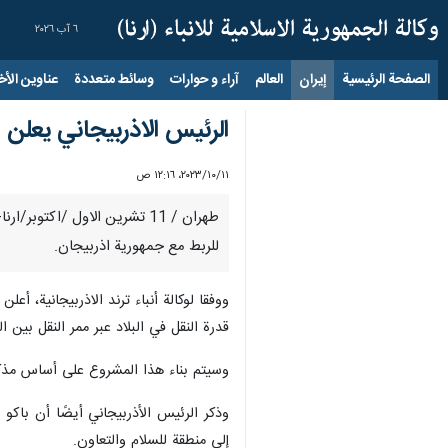
٦ آب ٢٠٢٦
الصفحة الرئيسية
إيران
العالم
آراء و حوارات
وسائط متعددة
عناوين الأخب
الرئيس الاذربيجاني يعلن 
١١‏/١٠‏/٢٠٢٣، ١٢:١٦ ص