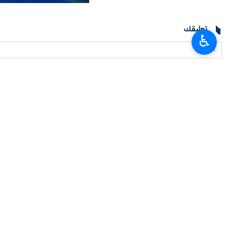
طهران / 11 تشرين الاول /اكت
♿︎
للربط مع جمهورية اذربيجان.
ووفقا لوكالة أنباء ترند الاذربيجانية، 
قدرة النقل في البلاد عبر ممر النقل بين 
وسيتم بناء هذا المشروع على أساس مذكرة
وذكر الرئيس الأذربيجاني أيضًا أن باكو 
إلى منطقة للسلام والتعاون.
انتهى ** 2342
إيران
اقتصاد
١ Persons