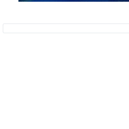
ورية الاسلامية الايرانية بشأن مرور خط سكة حديد نخجوان عبر الاراضي الايرانية
في منظمة التعاون الاقتصادي (ايكو) وقال: تعمل جمهورية أذربيجان على تطوير
لحكم الذاتي التابعة لجمهورية نخجوان) بالمرور عبر أراضي إيران.
 بين أرمينيا وجمهورية أذربيجان، وتوقيع اتفاق السلام وتحويل جنوب القوقاز
جعفر مشکین فام