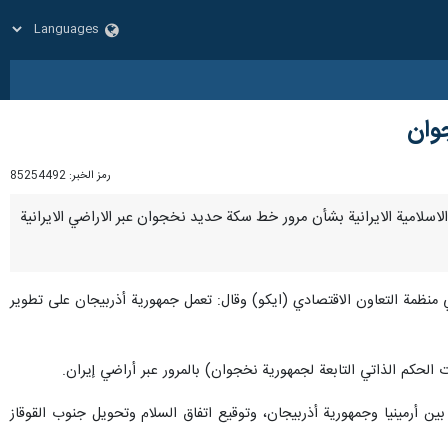
جوان
رمز الخبر:
85254492