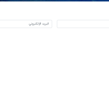
وبر/ارنا- أعلن الرئيس الأذربيجاني إلهام علييف أنه تم التوصل إلى اتفاق مع الجمه
أعلن علييف عن ذلك في الاجتماع السابع والعشرين لمجلس وزراء الدول الأعضاء 
الشمال والجنوب.
 التفاهم لإنشاء طريق اتصال بين جمهورية أذربيجان وجمهورية نخجوان (ذات ا
تؤيد السلام في المنطقة، وقال إنه تم تهيئة الظروف التاريخية لتطبيع العلاقات