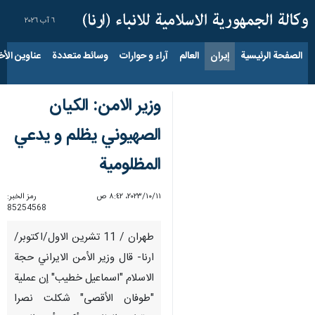
٦ آب ٢٠٢٦
الصفحة الرئيسية
إيران
العالم
آراء و حوارات
وسائط متعددة
عناوين الأخب
وزير الامن: الکیان
الصهيوني يظلم و يدعي
المظلومية
١١‏/١٠‏/٢٠٢٣، ٨:٤٢ ص
رمز الخبر:
85254568
طهران / 11 تشرين الاول/اكتوبر/
ارنا- قال وزير الأمن الايراني حجة
الاسلام "اسماعيل خطيب" إن عملیة
"طوفان الأقصى" شكلت نصرا