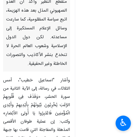
منقطع النظیر وأكد أن العدو
الصهيوني المذل بعد هذه الهزيمة،
اتبع سياسة المظلومیة، كما سارعت
وسائل الإعلام المستكبرة إلى
مساعدته. لکن دول الدول
الإسلامية وشعوب العالم الحرة لا
تنخدع بنشر الأكاذيب والتصورات
الخاطئة وغير الحقيقية.
وأشار "اسماعيل خطيب"، أمس
الثلاثاء، في رسالة، إلى الآية الثانية من
سورة الحشر، «وَقَذَفَ فِی قُلُوبِهِمُ
الرُّعْبَ یُخْرِبُونَ بُیُوتَهُمْ بِأَیْدِیهِمْ وأَیْدِی
الْمُؤْمِنِینَ فَاعْتَبِرُوا یَا أُولِی الأبْصَارِ»
♿︎
وكتب: إن عملية طوفان الأقصى
المذهلة والمفاجئة التي قامت بها جبهة