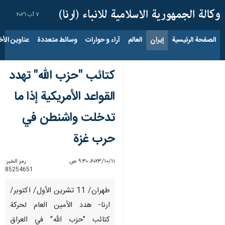
٧ آب ٢٠٢٦
الصفحة الرئيسية
إيران
العالم
آراء و حوارات
وسائط متعددة
عناوين الأخب
كتائب "حزب الله" تهدد
القواعد الأمريكية إذا ما
تدخلت واشنطن في
حرب غزة
١١‏/١٠‏/٢٠٢٣، ٩:٣٠ ص
رمز الخبر:
85254651
طهران/ 11 تشرين الأول/ اكتوبر/
ارنا- هدد الأمين العام لحركة
كتائب "حزب الله" في العراق