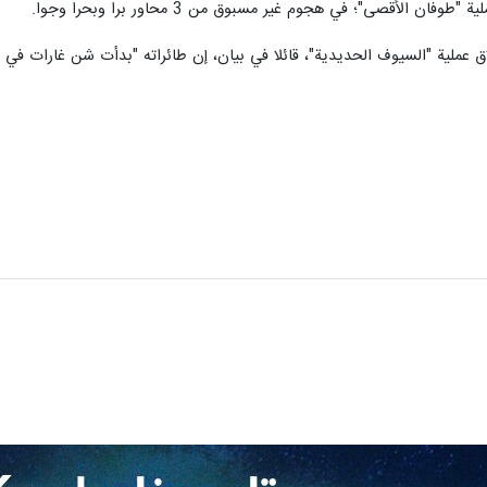
 الأقصى"؛ في هجوم غير مسبوق من 3 محاور برا وبحرا وجوا.
اق عملية "السيوف الحديدية"، قائلا في بيان، إن طائراته "بدأت شن غارات في