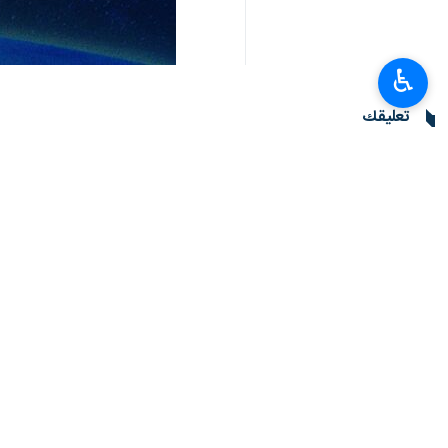
♿︎
تعليقك
أحدث الأخبار
خطيب جمعة طهران: الثورة الإسلامية ثمرة مدرسة عاشوراء والسيدة زينب (ع) قائ