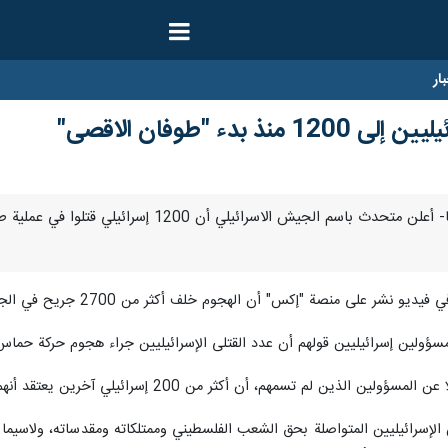
ار
بدء "طوفان الاقصى"
طهران/ 11 تشرين الأول/ اكتوبر/ ارنا- أعلن متح
لى منصة "إكس" أن الهجوم خلف أكثر من 2700 جريح في الجانب الإسرائيلي.
ولين إسرائيليين قولهم أن عدد القتلى الإسرائيليين جراء هجوم حركة حماس وصل إل
سمهم، أن أكثر من 200 إسرائيلي آخرين يعتقد أنهم محتجزون في قطاع غزة.
 الإسرائيليين المتواصلة بحق الشعب الفلسطيني وممتلكاته ومقدساته، ولاسي