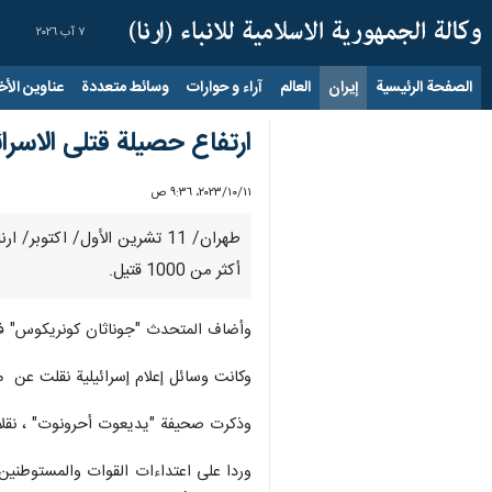
٧ آب ٢٠٢٦
الصفحة الرئيسية
إيران
العالم
آراء و حوارات
وسائط متعددة
عناوين الأخب
ارتفاع حصيلة قتلى الاسرائيليين إلى 1200 منذ 
١١‏/١٠‏/٢٠٢٣، ٩:٣٦ ص
أكثر من 1000 قتيل.
وأضاف المتحدث "جوناثان كونريكوس" في فيديو نشر ع
وكانت وسائل إعلام إسرائيلية نقلت عن مسؤ
وذكرت صحيفة "يديعوت أحرونوت" ، نقلا عن المسؤولين الذين لم ت
وردا على اعتداءات القوات والمستوطنين