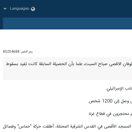
رمز الخبر:
85254688
دث باسم الجيش الاسرائيلي أن 1200 إسرائيلي قتلوا في عملية طوفان الاقصى صباح السبت، علما بأن الحصيلة السابقة كانت تفيد بسقوط
ى 1200 شخص.
ما المسجد الأقصى في القدس الشرقية المحتلة، أطلقت حركة "حماس" وفصائل