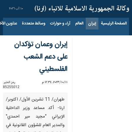
١٠ آب ٢٠٢٦
الصفحة الرئيسية
إيران
العالم
آراء و حوارات
وسائط متعددة
عناوين الأخب
إيران وعمان تؤكدان
على دعم الشعب
الفلسطيني
١١‏/١٠‏/٢٠٢٣، ١٢:٣٤ م
رمز الخبر:
85255012
طهران/ 11 تشرين الأول/ اكتوبر/
ارنا- أكد مساعد وزير الداخلية
الإيراني "مجيد مير احمدي"
والمدير العام للشؤون القانونية في