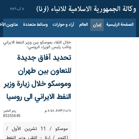
٨ آب ٢٠٢٦
الصفحة الرئيسية
إيران
العالم
آراء و حوارات
وسائط متعددة
عناوين الأخب
خلال اللقاء بموسكو بين وزير النفط الايراني
ونائب رئيس الوزراء الروسي؛
تحديد آفاق جديدة
للتعاون بين طهران
وموسكو خلال زيارة وزير
النفط الايراني الى روسيا
١١‏/١٠‏/٢٠٢٣، ٨:٤٨ م
رمز الخبر:
85255645
موسكو / 11 تشرين الأول /
اكتوبر / ارنا – التقى وزير النفط