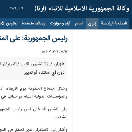
٦ آب ٢٠٢٦
الصفحة الرئيسية
إيران
العالم
آراء و حوارات
وسائط متعددة
عناوين الأخب
رئيس الجمهورية: على المنظ
١٢‏/١٠‏/٢٠٢٣، ٥:٠٦ ص
طهران / 12 تشرين الاول /اكت
دون أي استثناء أو تمييز.
وخلال اجتماع الحكومة يوم الاربعاء، أد
والمؤسسات الدولية القيام بواجباتها في 
وفي الشان الداخلي ثمن رئيس الجمهور
الشعب.
وأشار إلى الاستقرار الذي تحقق في المج