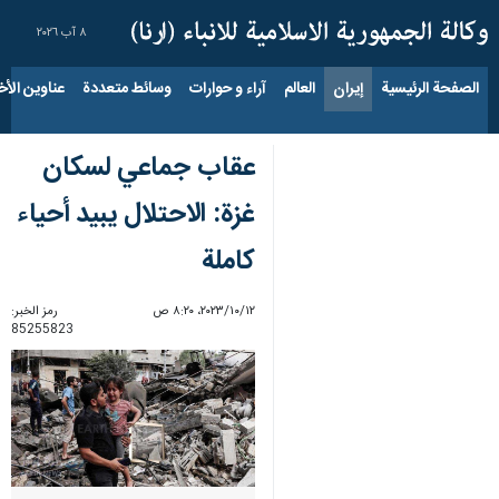
٨ آب ٢٠٢٦
الصفحة الرئيسية
إيران
العالم
آراء و حوارات
وسائط متعددة
عناوين الأخب
عقاب جماعي لسكان
غزة: الاحتلال يبيد أحياء
كاملة
١٢‏/١٠‏/٢٠٢٣، ٨:٢٠ ص
رمز الخبر:
85255823