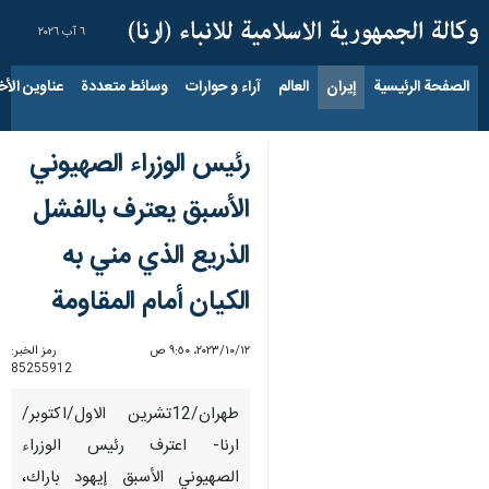
٦ آب ٢٠٢٦
الصفحة الرئيسية
إيران
العالم
آراء و حوارات
وسائط متعددة
عناوين الأخب
رئيس الوزراء الصهیوني
الأسبق يعترف بالفشل
الذریع الذي مني به
الکیان أمام المقاومة
١٢‏/١٠‏/٢٠٢٣، ٩:٥٠ ص
رمز الخبر:
85255912
طهران/12تشرين الاول/اكتوبر/
ارنا- اعترف رئيس الوزراء
الصهیوني الأسبق إيهود باراك،