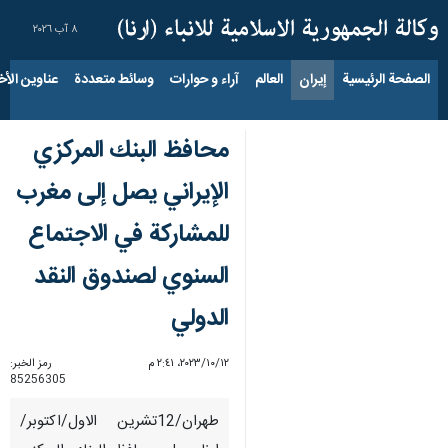
٨ آب ٢٠٢٦
الصفحة الرئيسية
إيران
العالم
آراء و حوارات
وسائط متعددة
عناوين الأخب
محافظ البنك المركزي
الإيراني يصل إلی مغرب
للمشاركة في الاجتماع
السنوي لصندوق النقد
الدولي
١٢‏/١٠‏/٢٠٢٣، ٢:٤١ م
رمز الخبر:
85256305
طهران/12تشرين الاول/اكتوبر/