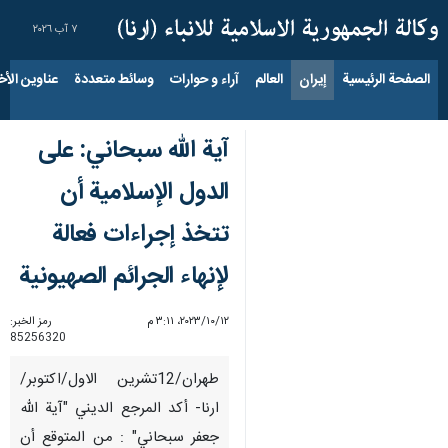
٧ آب ٢٠٢٦
الصفحة الرئيسية
إيران
العالم
آراء و حوارات
وسائط متعددة
عناوين الأخب
آية الله سبحاني: على
الدول الإسلامية أن
تتخذ إجراءات فعالة
لإنهاء الجرائم الصهیونیة
١٢‏/١٠‏/٢٠٢٣، ٣:١١ م
رمز الخبر:
85256320
طهران/12تشرين الاول/اكتوبر/
ارنا- أكد المرجع الديني "آية الله
جعفر سبحاني" : من المتوقع أن