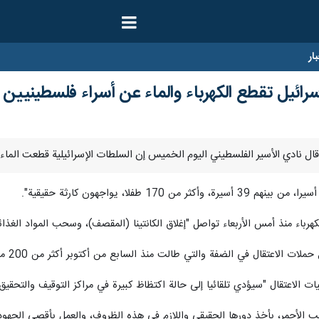
ار
سرائيل تقطع الكهرباء والماء عن أسراء فلسطينيين
لكهرباء منذ أمس الأربعاء تواصل "إغلاق الكانتينا (المقصف)، وسحب المواد الغ
ت الاعتقال في الضفة والتي طالت منذ السابع من أكتوبر أكثر من 200 معتقل".
ليات الاعتقال "سيؤدي تلقائيا إلى حالة اكتظاظ كبيرة في مراكز التوقيف والتحق
يب الأحمر، بأخذ دورها الحقيقي واللازم في هذه الظروف، والعمل بأقصى الجهود 