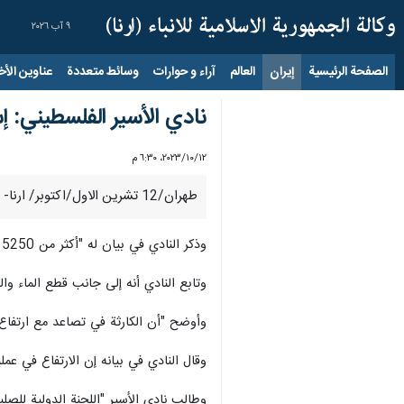
٩ آب ٢٠٢٦
الصفحة الرئيسية
إيران
العالم
آراء و حوارات
وسائط متعددة
عناوين الأخب
نادي الأسير الفلسطيني: إ
١٢‏/١٠‏/٢٠٢٣، ٦:٣٠ م
طهران/12 تشرين الاول/اكتوبر/ ارنا- قال نادي الأسير الفلسطيني اليوم الخميس إن السلطات الإسرائيلية قطعت الماء والكهرباء عن 5252 معتقلا فلسطينيا في سجونها .
وذكر النادي في بيان له "أكثر من 5250 أسيرا، من بينهم 39 أسيرة، وأكثر من 170 طفلا، يواجهون كارثة حقيقية".
وتابع النادي أنه إلى جانب قطع الماء وا
وأوضح "أن الكارثة في تصاعد مع ارتفاع حملا
وقال النادي في بيانه إن الارتفاع في عم
وطالب نادي الأسير "اللجنة الدولية للصل