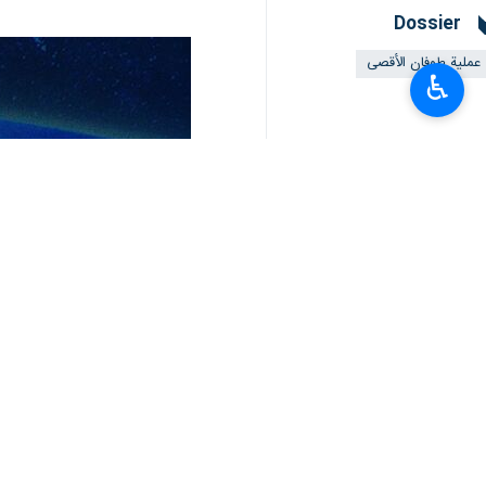
Dossier
عملية طوفان الأقصى
♿︎
تعليقك