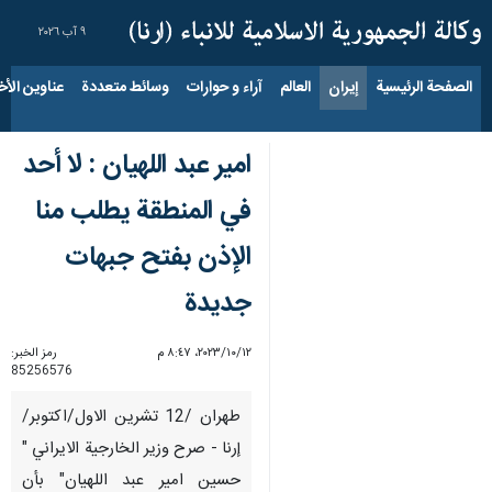
٩ آب ٢٠٢٦
الصفحة الرئيسية
إيران
العالم
آراء و حوارات
وسائط متعددة
عناوين الأخب
امير عبد اللهيان : لا أحد
في المنطقة يطلب منا
الإذن بفتح جبهات
جديدة
١٢‏/١٠‏/٢٠٢٣، ٨:٤٧ م
رمز الخبر:
85256576
طهران /12 تشرين الاول/اكتوبر/
إرنا - صرح وزير الخارجية الايراني "
حسين امير عبد اللهيان" بأن