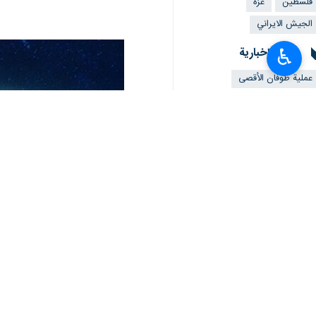
فلسطین
غزة
الجيش الايراني
ملفات إخبارية
♿︎
عملية طوفان الأقصى
تعليقك