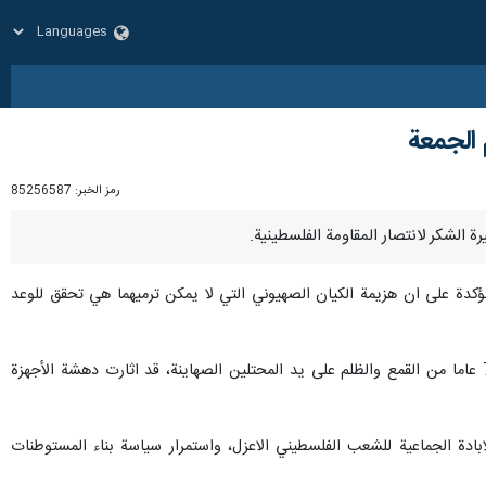
 الجمعة
رمز الخبر:
85256587
مؤكدة على ان هزيمة الكيان الصهيوني التي لا يمكن ترميهما هي تحقق للوعد
واعتبر الجيش الايراني في بيانه ان العملية الشجاعة والمفاجئة التي قامت بها فصائل المقاومة الفلسطينية رداً على 75 عاما من القمع والظلم على يد المحتلين الصهاينة، قد اثارت دهشة الأجهزة
ادة الجماعية للشعب الفلسطيني الاعزل، واستمرار سياسة بناء المستوطنات