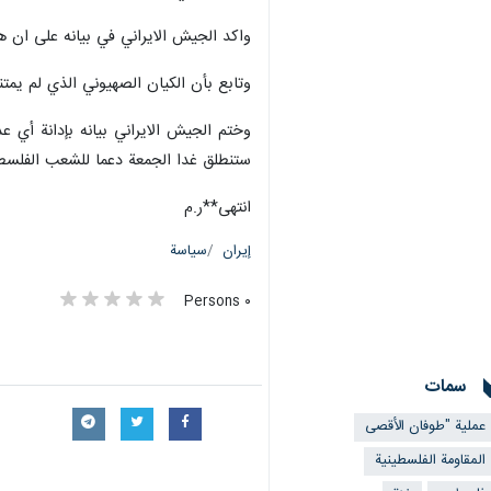
واكد الجيش الايراني في بيانه على ان هز
وتابع بأن الكيان الصهيوني الذي لم يم
وختم الجيش الايراني بيانه بإدانة أي ع
ستنطلق غدا الجمعة دعما للشعب الفلسط
انتهى**ر.م
إيران
سياسة
٠ Persons
سمات
عملية "طوفان الأقصى
المقاومة الفلسطينية