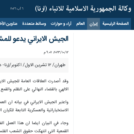
٦ آب ٢٠٢٦
الصفحة الرئيسية
إيران
العالم
آراء و حوارات
وسائط متعددة
عناوين الأخب
الجيش الايراني يدعو للم
١٢‏/١٠‏/٢٠٢٣، ٩:٠٧ م
طهران/ ۱۲ تشرين الاول/ اكتوبر/إرنا- دعا جيش الجمهورية الإسلامية الإيرانية في بيان له المواطنين للمشاركة في مسيرة الشكر لانتصار المقاومة الفلسطينية.
وقد أصدرت العلاقات العامة للجيش الاير
الالهي بالقضاء النهائي على الظلم والقمع 
الاستخباراتية والعسكرية التابعة للكيان 
وجاء في البيان ايضا ان هذا العمل الف
القمعية التي انتهكت حقوق الشعب الفلس