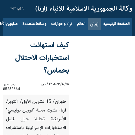
٦ آب ٢٠٢٦
الصفحة الرئيسية
إيران
العالم
آراء و حوارات
وسائط متعددة
عناوين الأخب
كيف استهانت
استخبارات الاحتلال
بحماس؟
١٥‏/١٠‏/٢٠٢٣، ٩:٢٢ ص
رمز الخبر:
85258664
طهران/ 15 تشرين الأول/ اكتوبر/
ارنا- نشرت مجلة "فورين بوليسي"
الأمريكية تحليلا حول فشل
الاستخبارات الإسرائيلية باستشراف