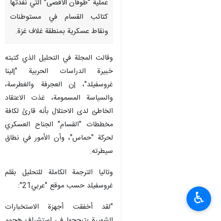
عملية "طوفان الأقصى" التي نفذتها
كتائب القسام في مستوطنات
ونقاط عسكرية بمنطقة غلاف غزة.
وقالت المجلة في التحليل الذي كتبته
خبيرة الدراسات الحربية "إلينا
غروسفيلد"، إن العجرفة والغطرسة،
والسياسة المسمومة، غذت الاعتقاد
الخاطئ لدى الاحتلال بأنه قارئ لكافة
مخططات "القسام" الجناح العسكري
لحركة "حماس"، وأن الأمور في نطاق
سيطرته.
وتاليا الترجمة الكاملة للتحليل بقلم
غروسفيلد حسب موقع "عربي21":
♿︎
"لقد أخفقت أجهزة الاستخبارات
الشهيرة بتبجحها في استشراف هجوم