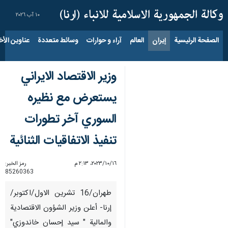
١٠ آب ٢٠٢٦
الصفحة الرئيسية
إيران
العالم
آراء و حوارات
وسائط متعددة
عناوين الأخب
وزير الاقتصاد الايراني
يستعرض مع نظيره
السوري آخر تطورات
تنفيذ الاتفاقيات الثنائية
١٦‏/١٠‏/٢٠٢٣، ٢:١٣ م
رمز الخبر:
85260363
طهران/16 تشرين الاول/اكتوبر/
إرنا- أعلن وزير الشؤون الاقتصادية
والمالية " سيد إحسان خاندوزي"