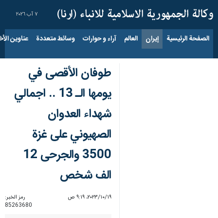
٧ آب ٢٠٢٦
الصفحة الرئيسية
إيران
العالم
آراء و حوارات
وسائط متعددة
عناوين الأخب
طوفان الأقصى في
يومها الـ 13 .. اجمالي
شهداء العدوان
الصهيوني على غزة
3500 والجرحى 12
الف شخص
١٩‏/١٠‏/٢٠٢٣، ٩:١٩ ص
رمز الخبر:
85263680