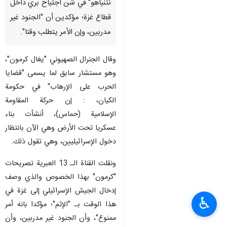
نتنياهو" في شن اجتياح بري داخل
قطاع غزة؛ مؤكدين أن "الجنود غير
مدربين، وإن الأمر يتطلب وقتا".
وقال الجنرال الصهيوني "يغال كرمون"،
وهو مستشار سابق لما يسمى "قضايا
الحرب على الإرهاب" في حكومة
الكيان، : إن حركة المقاومة
الإسلامية (حماس)، أنشأت بناء
عسكريا تحت الأرض وهي الآن بانتظار
دخول الإسرائيليين، وهي تقول ذلك.
ونقلت القناة الـ 13 العبرية تصريحات
"كرمون" بهذا الخصوص والذي وصف
إدخال الجيش الإسرائيلي إلى غزة في
♿︎
هذا الوقت بـ "الإثم"؛ مؤكدا بانه أمر
ممنوع"، وأن الجنود غير مدربين، وأن