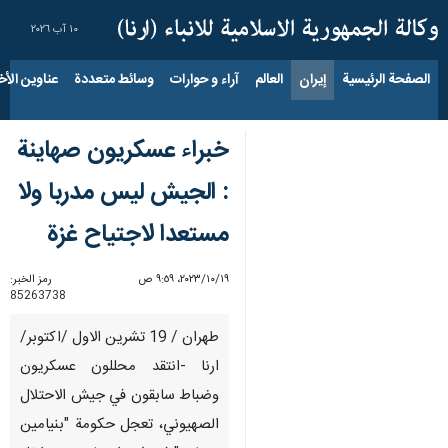
١٠ آب ٢٠٢٦
الصفحة الرئيسية
إيران
العالم
آراء و حوارات
وسائط متعددة
عناوين الأخب
خبراء عسكريون صهاينة
: الجيش ليس مدربا ولا
مستعدا لاجتياح غزة
١٩‏/١٠‏/٢٠٢٣، ٩:٥٩ ص
رمز الخبر:
85263738
طهران / 19 تشرين الاول /اكتوبر/
ارنا -انتقد محللون عسكريون
وضباط سابقون في جيش الاحتلال
الصهيوني، تعجل حكومة "بنيامين