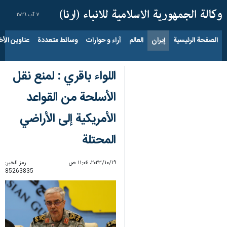
٧ آب ٢٠٢٦
الصفحة الرئيسية
إيران
العالم
آراء و حوارات
وسائط متعددة
عناوين الأخب
اللواء باقري : لمنع نقل
الأسلحة من القواعد
الأمريكية إلى الأراضي
المحتلة
١٩‏/١٠‏/٢٠٢٣، ١١:٠٤ ص
رمز الخبر:
85263835