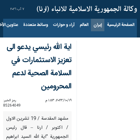
٧ آب ٢٠٢٦
الصفحة الرئيسية
إيران
العالم
آراء و حوارات
وسائط متعددة
عناوين الأخب
اية الله رئيسي يدعو الى
تعزيز الاستثمارات في
السلامة الصحية لدعم
المحرومين
١٩‏/١٠‏/٢٠٢٣، ١:٥٣ م
رمز الخبر:
85264049
مشهد المقدسة / 19 تشرين الاول
/ اكتوبر / ارنا – قال رئيس
الجمهورية "اية الله السيد ابراهيم