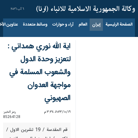
٦ آب ٢٠٢٦
الصفحة الرئيسية
إيران
العالم
آراء و حوارات
وسائط متعددة
عناوين الأخب
اية الله نوري همداني :
لتعزيز وحدة الدول
والشعوب المسلمة في
مواجهة العدوان
الصهيوني
١٩‏/١٠‏/٢٠٢٣، ٣:٣٤ م
رمز الخبر:
85264128
قم المقدسة / 19 تشرين الاول /