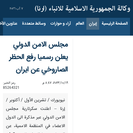
٧ آب ٢٠٢٦
الصفحة الرئيسية
إيران
العالم
آراء و حوارات
وسائط متعددة
عناوين الأخب
مجلس الامن الدولي
يعلن رسميا رفع الحظر
الصاروخي عن ايران
١٩‏/١٠‏/٢٠٢٣، ٨:٤٧ م
رمز الخبر:
85264321
نيويورك / تشرين الأول / أكتوبر /
إرنا – اعلنت سكرتارية مجلس
الامن الدولي عبر مذكرة الى الدول
الاعضاء في المنظمة الاممية، عن