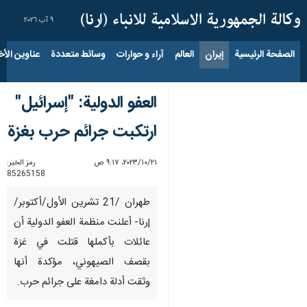
٩ آب ٢٠٢٦
الصفحة الرئيسية
إيران
العالم
آراء و حوارات
وسائط متعددة
عناوين الأخب
العفو الدولية: "إسرائيل"
ارتكبت جرائم حرب بغزة
٢١‏/١٠‏/٢٠٢٣، ٩:١٧ ص
رمز الخبر:
85265158
طهران /21 تشرين الأول/أكتوبر/
إرنا- أعلنت منظمة العفو الدولية أن
عائلات بأكملها قتلت في غزة
بقصف الصيهوني، مؤكدة أنها
وثقت أدلة دامغة على جرائم حرب.