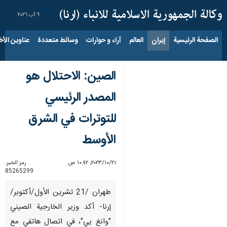
٩ آب ٢٠٢٦
الصفحة الرئيسية
إيران
العالم
آراء و حوارات
وسائط متعددة
عناوين الأخب
الصين: الاحتلال هو
المصدر الرئيسي
للتوترات في الشرق
الأوسط
٢١‏/١٠‏/٢٠٢٣، ١٠:٤٢ ص
رمز الخبر:
85265299
طهران /21 تشرين الأول/أكتوبر/
إرنا- أكد وزير الخارجية الصيني
"وانغ يي"، في اتصال هاتفي مع