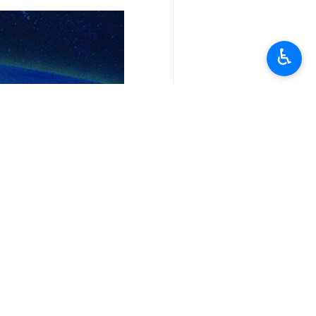
♿︎
(بدات في 21 اذار/مارس 2023) لیسجل نموًا بنسبة 29 بالمائة من حيث الوزن.
مضیفا أن أداء الحكومة في هذا المجال 
وصرح أن تنمية التجارة مع الدول الحلیف
الجنوبية والدول الآسيوية والقارة الأفري
وتابع: إن عضوية ایران في منظمة شنغها
لديها أكثر من مستشار لمتابعة أهدافها 
وقال: إننا نتابع إنشاء ممثليات لمنظمة تنمية التجارة في البلد
انتهی**3280