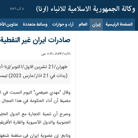
٨ آب ٢٠٢٦
الصفحة الرئيسية
إيران
العالم
آراء و حوارات
وسائط متعددة
عناوين الأخب
صادرات ايران غیر النفطیة تبلغ 24 مليار دولار 
٢١‏/١٠‏/٢٠٢٣، ١١:٣٠ ص