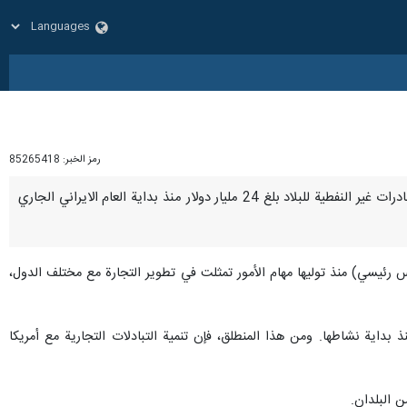
رمز الخبر:
85265418