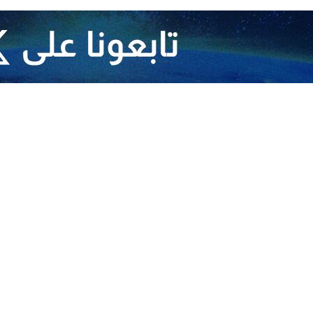
وقال "مهدي ضیغمي" اليوم السبت 
خلال العامين الماضيين يدل علی تحقيق هذا الهدف.
ة والوجهات التي أهملت من قبل، كانت استراتيجية الحكومة الثالثة عشرة منذ 
قية مدرجة على جدول الأعمال.
ي للتعاون ومجموعة بريكس تبشر بتنمية التجارة والوصول إلى أسواق العديد من
وأشار إلى ایفاد 20
في وجهة واحدة، ولا يمكن لشخص واحد أن يلبي احتياجات البلاد لتطوير تجارته
ان المستهدفة، لافتا الى ان لدينا 50 مركزًا تجاريًا في 35 دولة في الوقت الراهن.