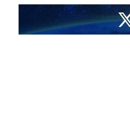
طهران/21 تشرين الاول/اكتوبر/إرنا-أعلن رئيس منظمة تنمية التجارة الإيرانية "مهدي ضيغمي" ان إجمالي حجم الصادرات غير النفطية للبلاد بلغ 24 مليار دولار منذ بداية العام الايراني الجاري
في الذكرى الـ27 لليوم الوطني للتصدير: استراتيجية الحكومة الـ13 ( حکومة الرئیس رئیسي) منذ توليها مهام الأمور تمثلت في تطوير التجارة مع مختلف الدول،
بداية نشاطها. ومن هذا المنطلق، فإن تنمية التبادلات التجارية مع أمريكا
 البلدان.
 مستشار أعمال إلى الدول المستهدفة رغم كل المشاكل ، مصرحا: سيصل هذا العدد إلى 45 مستشاراً بحلول نهاية العام المقبل، لكن هذا العدد ليس كافياً، لأن العديد من الدول
ا.