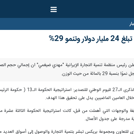
ار
وتنمو 29%