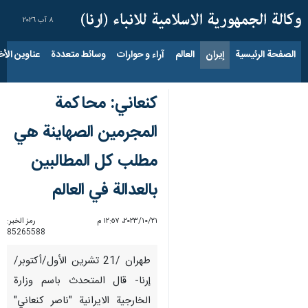
٨ آب ٢٠٢٦
الصفحة الرئيسية
إيران
العالم
آراء و حوارات
وسائط متعددة
عناوين الأخب
کنعاني: محاكمة
المجرمين الصهاينة هي
مطلب كل المطالبين
بالعدالة في العالم
٢١‏/١٠‏/٢٠٢٣، ١٢:٥٧ م
رمز الخبر:
85265588
طهران /21 تشرين الأول/أكتوبر/
إرنا- قال المتحدث باسم وزارة
الخارجية الايرانية "ناصر كنعاني"