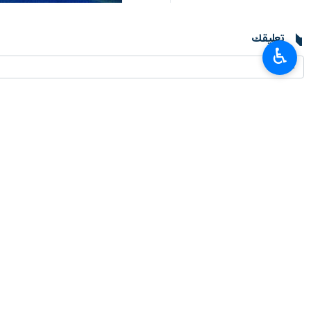
تعليقك
♿︎
أحدث الأخبار
مسؤول: اربعين العام الحالي، كان احد انجح مراسم اقامة زيارة الاربعين
٢٠٢٦-٠٨-٠٦ ١٣:٢٦