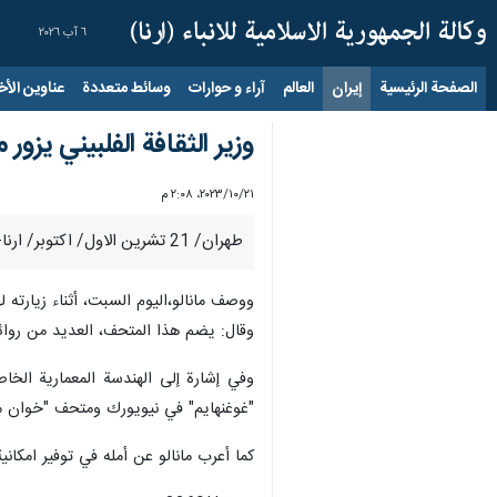
٦ آب ٢٠٢٦
الصفحة الرئيسية
إيران
العالم
آراء و حوارات
وسائط متعددة
عناوين الأخب
وزير الثقافة الفلبيني يزو
٢١‏/١٠‏/٢٠٢٣، ٢:٠٨ م
طهران/ 21 تشرين الاول/ اكتوبر/ ارنا- زار وزير الثقافة ورئيس اللجنة الوطنية للثقافة والفنون الفلبيني "ویکتورینو مانالو" معرض "الخط الإيراني" في متحف طهران للفنون المعاصرة.
ووصف مانالو،اليوم السبت، أثناء زيارته 
وقال: يضم هذا المتحف، العديد من روائع 
وفي إشارة إلى الهندسة المعمارية الخاص
"غوغنهايم" في نيويورك ومتحف "خوان ميرو
كما أعرب مانالو عن أمله في توفير امكا