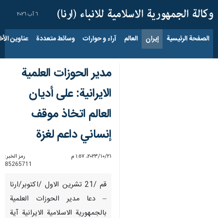
٦ آب ٢٠٢٦
الصفحة الرئيسية
إيران
العالم
آراء و حوارات
وسائط متعددة
عناوين الأخب
مدير الحوزات العلمية
الايرانية: على أديان
العالم اتخاذ موقف
إنساني داعم لغزة
٢١‏/١٠‏/٢٠٢٣، ١:٥٧ م
رمز الخبر:
85265711
قم /21 تشرين الاول /اكتوبر/ارنا
– دعا مدير الحوزات العلمية
بالجمهورية الاسلامية الايرانية آية