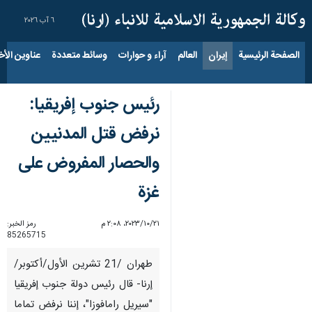
٦ آب ٢٠٢٦
الصفحة الرئيسية
إيران
العالم
آراء و حوارات
وسائط متعددة
عناوين الأخب
رئيس جنوب إفريقيا:
نرفض قتل المدنيين
والحصار المفروض على
غزة
٢١‏/١٠‏/٢٠٢٣، ٢:٠٨ م
رمز الخبر:
85265715
طهران /21 تشرين الأول/أكتوبر/
إرنا- قال رئيس دولة جنوب إفريقيا
"سيريل رامافوزا"، إننا نرفض تماما