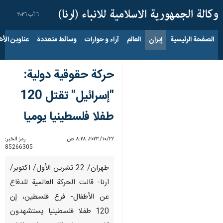
٦ آب ٢٠٢٦
الصفحة الرئيسية
إيران
العالم
آراء و حوارات
وسائط متعددة
عناوين الأخب
حركة حقوقية دولية:
"إسرائيل" تقتل 120
طفلا فلسطينيا يوميا
٢٢‏/١٠‏/٢٠٢٣، ٨:٢٨ ص
رمز الخبر:
85266305
طهران/ 22 تشرين الأول/ اكتوبر/
ارنا- قالت الحركة العالمية للدفاع
عن الأطفال- فرع فلسطين، إن
120 طفلا فلسطينيا يستشهدون