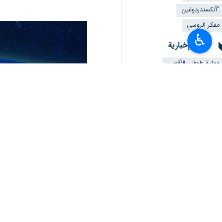
على الهيمنة الغربية إلى الأبد.
وقال "ألكسندردوغين": في تغريدة له على
♿︎
وأكد أن على العالم الإسلامي "أن يبقى قوي
وتابع دوغين: "بايدن يضع كل ثقله على الن
وتتزامن تعليقات دوغين مع القمة العربي
السياسية والإعلامية.
ويواصل الاحتلال الإسرائيلي عدوانه على
المدنيين الذين نزحوا إلى هذه الأماكن ظنّا
العدوان الإسرائيلي هم من الأطفال والنس
انتهی**1426
إيران
سياسة