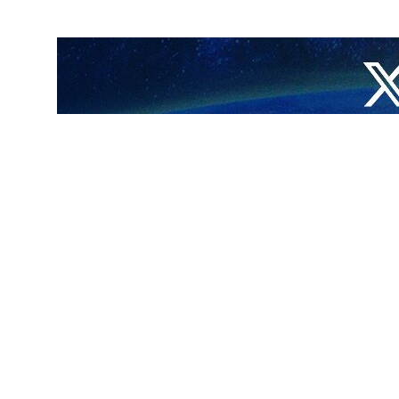
 المسكّنات التي قوّضت الوحدة الإسلامية بالفعل".
اء على الهيمنة الغربية إلى الأبد".
، موضحاً أن "التغيير ممكن".
 الأوروبي، التي تمد كيان الاحتلال الإسرائيلي بالسلاح والذخائر والتغطية
ت من دون تفريق، بين المستشفيات والكنائس والمدارس ومرتكباً المجازر بحق
وأعلنت وزارة الصحة الفلسطينية أمس السبت، ارتفاع عدد الشهداء إلى 4385، بينهم 1756 طفلاً و967 سيدة، إضافةً إلى 13561 جريحاً، مُشيرةً إلى أنّ ما نسبته 70 % من مجموع ضحايا