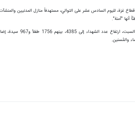
ر/إرنا- وصف المفكر الروسي "ألكسندردوغين" الدول التي تتطلع إلى التطبيع مع الاحت