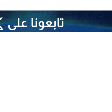
 في موقع "إكس"، أن "العالم الإسلامي يحتاج إلى الوحدة والتضامن و ليس إلى
اً ويشكل قطباً في العالم الجديد متعدد الأقطاب"، داعياً إلى المشاركة في "القض
ظام العالمي الجديد ملفتا اننا نقبل التحدي والمقاومة كوننا بحاجة إلى البديل"
ة-الغربية في القاهرة، التي جمعت زعماء وممثلين عن الدول الأوروبية والاتحاد
 قطاع غزة، لليوم السادس عشر على التوالي، مستهدفاً منازل المدنيين والمنشآ
ً أنها "آمنة".
اء والمُسنين.