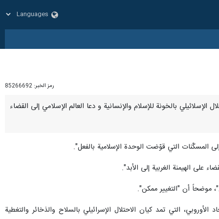
رمز الخبر:
85266692