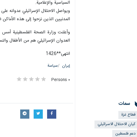
طهران /22 تشرين الأول/أكتوب