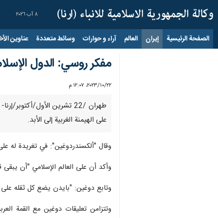
٨ آب ٢٠٢٦
الصفحة الرئيسية
إيران
العالم
آراء و حوارات
وسائط متعددة
عناوين الأخب
مفكر روسي: الدول الإسلام
٢٢‏/١٠‏/٢٠٢٣، ١٢:٠٧ م