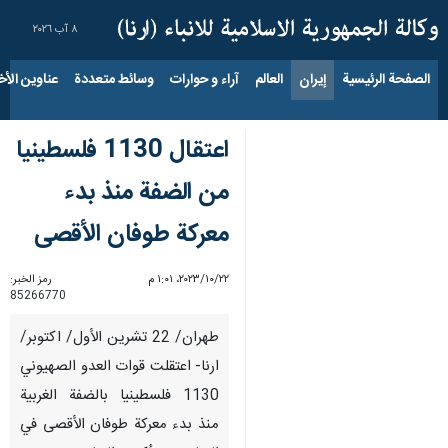
٨ آب ٢٠٢٦
الصفحة الرئيسية
إيران
العالم
آراء و حوارات
وسائط متعددة
عناوين الأخب
اعتقال 1130 فلسطينيا
من الضفة منذ بدء
معركة طوفان الأقصى
٢٢‏/١٠‏/٢٠٢٣، ١:٠١ م
رمز الخبر:
85266770
طهران/ 22 تشرين الأول/ اكتوبر/
ارنا- اعتقلت قوات العدو الصهيوني
1130 فلسطينيا بالضفة الغربية
منذ بدء معركة طوفان الأقصى في