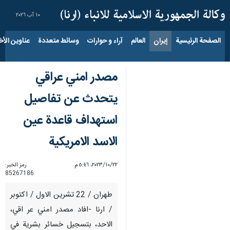
١٠ آب ٢٠٢٦
الصفحة الرئيسية
إيران
العالم
آراء و حوارات
وسائط متعددة
عناوين الأخب
مصدر امني عراقي
يتحدث عن تفاصيل
استهداف قاعدة عين
الاسد الامريكية
٢٢‏/١٠‏/٢٠٢٣، ٥:٤٦ م
رمز الخبر:
85267186
طهران / 22 تشرين الاول / اكتوبر
/ ارنا -افاد مصدر امني عر اقي،
الاحد، بتسجيل خسائر بشرية في