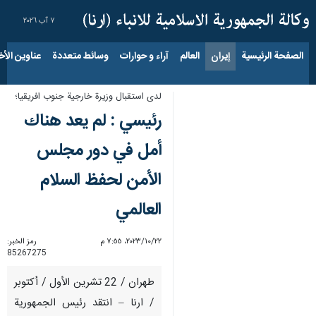
٧ آب ٢٠٢٦
الصفحة الرئيسية
إيران
العالم
آراء و حوارات
وسائط متعددة
عناوين الأخب
لدى استقبال وزيرة خارجية جنوب افريقيا؛
رئيسي : لم يعد هناك
أمل في دور مجلس
الأمن لحفظ السلام
العالمي
٢٢‏/١٠‏/٢٠٢٣، ٧:٥٥ م
رمز الخبر:
85267275
طهران / 22 تشرین الأول / أکتوبر
/ ارنا – انتقد رئيس الجمهورية