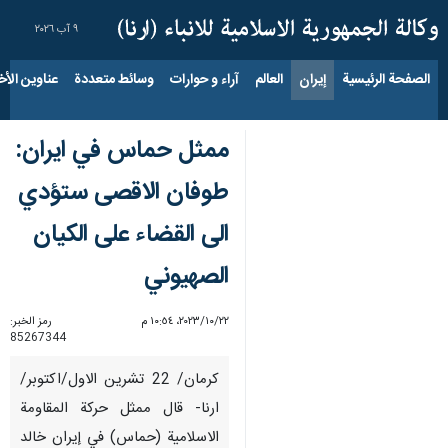
٩ آب ٢٠٢٦
الصفحة الرئيسية
إيران
العالم
آراء و حوارات
وسائط متعددة
عناوين الأخب
ممثل حماس في ايران:
طوفان الاقصى ستؤدي
الى القضاء على الكيان
الصهيوني
٢٢‏/١٠‏/٢٠٢٣، ١٠:٥٤ م
رمز الخبر:
85267344
كرمان/ 22 تشرين الاول/اكتوبر/
ارنا- قال ممثل حركة المقاومة
الاسلامية (حماس) في إيران خالد