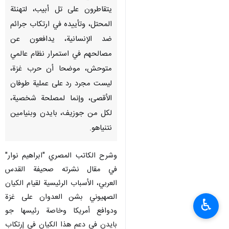
يتقاطرون على تل أبيب، لتهنئة
المحتل، وتأييده في ارتكاب جرائم
ضد الإنسانية، يدافعون عن
مصالحهم في استمرار نظام عالمي
متوحش، موضحا أن حرب غزة،
ليست مجرد رد على عملية طوفان
الأقصى، وإنما لمصلحة شخصیة،
لكل من جوزيف، بايدن وبنيامين
نتنياهو.
وشرح الکاتب المصري "ابراهیم نوار"
في مقال نشرته صحیفة القدس
العربي، الأسباب الرئيسية لقیام الکیان
الصهیوني بشن العدوان على غزة
♿︎
ودوافع أمريكا وخاصة رئيسها جو
بایدن في دعم هذا الکیان في إرتكاب