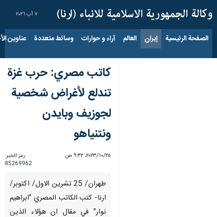
٧ آب ٢٠٢٦
الصفحة الرئيسية
إيران
العالم
آراء و حوارات
وسائط متعددة
عناوين الأخب
کاتب مصري: حرب غزة
تندلع لأغراض شخصية
لجوزيف وبايدن
ونتنياهو
٢٥‏/١٠‏/٢٠٢٣، ٩:٣٢ ص
رمز الخبر:
85269962
طهران/ 25 تشرين الاول/ اكتوبر/
ارنا- کتب الکاتب المصري "ابراهیم
نوار" في مقال ان هؤلاء الذين