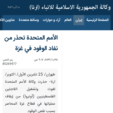
١٠ آب ٢٠٢٦
الصفحة الرئيسية
إيران
العالم
آراء و حوارات
وسائط متعددة
عناوين الأخب
الأمم المتحدة تحذر من
نفاد الوقود في غزة
٢٥‏/١٠‏/٢٠٢٣، ٩:١٧ ص
رمز الخبر:
85269977
طهران/ 25 تشرين الأول/ اكتوبر/
ارنا- حذرت وكالة الأمم المتحدة
لغوث وتشغيل اللاجئين
الفلسطينيين (أونروا) من إيقاف
عملياتها في قطاع غزة المحاصر
بسبب نقص الوقود.