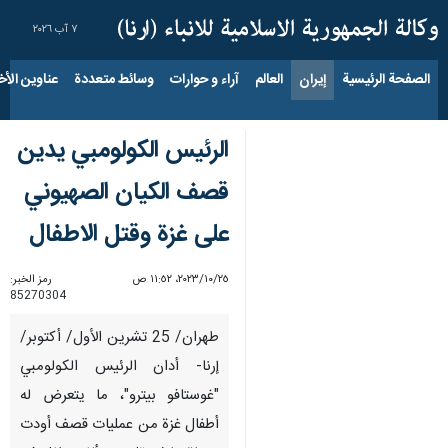
٧ آب ٢٠٢٦
الصفحة الرئيسية
إيران
العالم
آراء و حوارات
وسائط متعددة
عناوين الأخب
الرئيس الكولومبي يدين
قصف الكيان الصهيوني
على غزة وقتل الاطفال
٢٥‏/١٠‏/٢٠٢٣، ١١:٥٢ ص
رمز الخبر:
85270304
طهران/ 25 تشرين الأول/ أكتوبر/
إرنا- أدان الرئيس الكولومبي
"غوستافو بيترو"، ما يتعرض له
أطفال غزة من عمليات قصف أودت