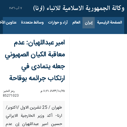
٧ آب ٢٠٢٦
الصفحة الرئيسية
إيران
العالم
آراء و حوارات
وسائط متعددة
عناوين الأخب
امير عبداللهيان: عدم
معاقبة الكيان الصهيوني
جعله يتمادى في
ارتكاب جرائمه بوقاحة
٢٥‏/١٠‏/٢٠٢٣، ١١:٢١ م
رمز الخبر:
85271023
طهران / 25 تشرين الاول /اكتوبر/
ارنا- أكد وزير الخارجية الايراني
حسين امير عبداللهيان إن عدم