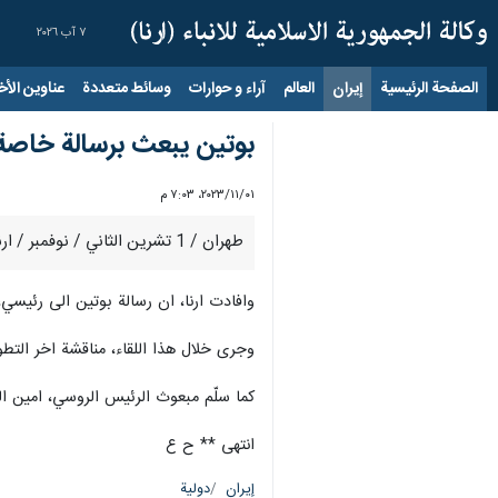
٧ آب ٢٠٢٦
الصفحة الرئيسية
إيران
العالم
آراء و حوارات
وسائط متعددة
عناوين الأخب
بوتين يبعث برسالة خاصة
٠١‏/١١‏/٢٠٢٣، ٧:٠٣ م
طهران / 1 تشرين الثاني / نوفمبر / ارنا –بعث رئيس جمهورية روسيا الاتحادية "فلاديمير بوتين"، رسالة خاصة الى نظيره الايراني "اية الله السيد ابراهيم رئيسي".
وافادت ارنا، ان رسالة بوتين الى رئيسي
وجرى خلال هذا اللقاء، مناقشة اخر التطو
كما سلّم مبعوث الرئيس الروسي، امين الم
انتهى ** ح ع
إيران
دولية