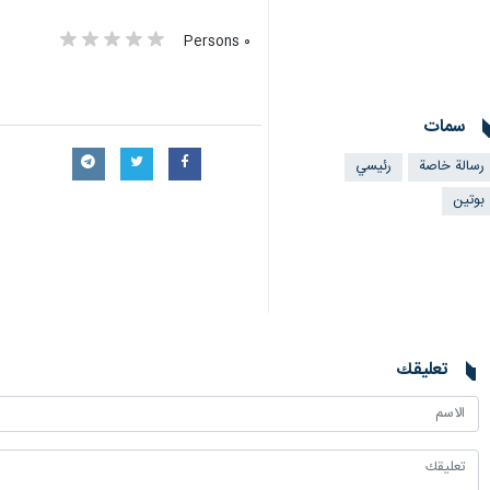
٠ Persons
سمات
رسالة خاصة
رئيسي
بوتين
تعليقك