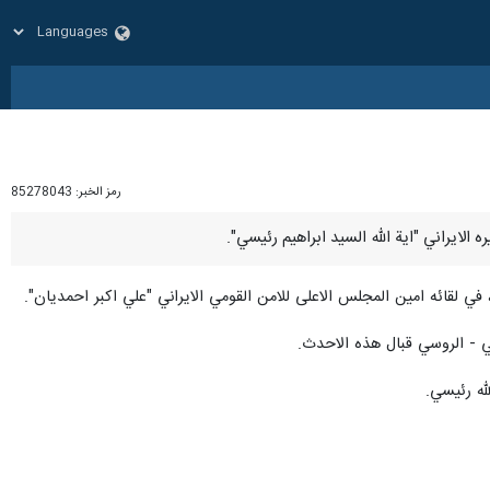
رمز الخبر:
85278043
ي لقائه امين المجلس الاعلى للامن القومي الايراني "علي اكبر احمديان".
ني - الروسي قبال هذه الاحدث.
له رئيسي.