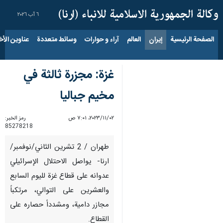
٦ آب ٢٠٢٦
الصفحة الرئيسية
إيران
العالم
آراء و حوارات
وسائط متعددة
عناوين الأخب
غزة: مجزرة ثالثة في
مخيم جباليا
٠٢‏/١١‏/٢٠٢٣، ٧:٠١ ص
رمز الخبر:
85278218
طهران / 2 تشرين الثاني/نوفمبر/
ارنا- يواصل الاحتلال الإسرائيلي
عدوانه على قطاع غزة لليوم السابع
والعشرين على التوالي، مرتكباً
مجازر دامية، ومشدداً حصاره على
القطاع.