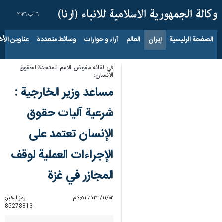
٦ آب ٢٠٢٦
الصفحة الرئيسية
إيران
العالم
آراء و حوارات
وسائط متعددة
عناوين الأخب
في لقائه مفوض الامم المتحدة لحقوق
الانسان؛
مساعد وزير الخارجية :
شرعية آليات حقوق
الإنسان تعتمد على
الإجراءات العملية لوقف
المجازر في غزة
٠٢‏/١١‏/٢٠٢٣، ٤:٥١ م
رمز الخبر:
85278813