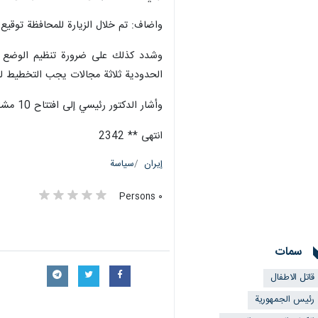
واضاف: تم خلال الزيارة للمحافظة توقيع
وشدد كذلك على ضرورة تنظيم الوضع الت
الحدودية ثلاثة مجالات يجب التخطيط له
وأشار الدكتور رئيسي إلى افتتاح 10 مشاريع لتزويد المياه، بما في ذلك تشغيل السدود وإيصال المياه إلى مناطق مختلفة بالمحافظة.
انتهى ** 2342
إيران
سياسة
٠ Persons
سمات
قاتل الاطفال
رئيس الجمهورية