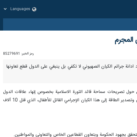
 المجرم
رمز الخبر:
85279691
 مجرد ادانة جرائم الكيان الصهيوني لا تكفي بل ينبغي على الدول قطع تعاونها
 حول تصريحات سماحة قائد الثورة الاسلامية بخصوص إنهاء علاقات الدول
وصادراتها من الطاقة للكيان الصهيوني: ان مجرد إدانة جرائم الكيان الصهيوني لا تكفي، ويجب على الدول قطع التعاون وتصدير الطاقة إلى هذا الكيان الإجرامي القاتل للأطفال، الذي قتل 10 آلاف
تحقق بجهود الحكومة وبتعاون القطاعين الخاص والتعاوني والمواطنين.