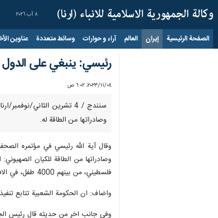
٨ آب ٢٠٢٦
الصفحة الرئيسية
إيران
العالم
آراء و حوارات
وسائط متعددة
عناوين الأخب
رئيسي: ينبغي على الدول ق
٠٤‏/١١‏/٢٠٢٣، ٦:٠٢ ص
سنندج / 4 تشرين الثاني/نوف
وصادراتها من الطاقة له.
وقال آية الله رئيسي في مؤتمره الصحف
فلسطيني، من بينهم 4000 طفل، في الافترة الأخيرة.
واضاف: ان الحكومة الشعبية تتابع تنفيذ 
وفي جانب اخر من حديثه قال رئيس الجمهو